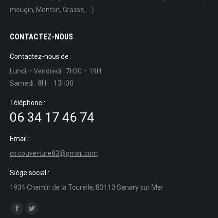
mougin, Menton, Grasse, ...).
CONTACTEZ-NOUS
Contactez-nous de :
Lundi – Vendredi : 7H30 – 19H
Samedi : 8H – 13H30
Téléphone :
06 34 17 46 74
Email :
cs.couverture83@gmail.com
Siège social :
1934 Chemin de la Tourelle, 83110 Sanary sur Mer
Trouvez nous sur :
Facebook
Twitter