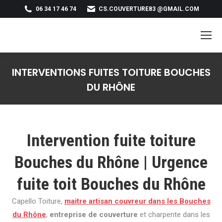
06 34 17 46 74
CS.COUVERTURE83 @GMAIL.COM
INTERVENTIONS FUITES TOITURE BOUCHES
DU RHÔNE
Vous êtes ici :
Intervention fuite toiture
Bouches du Rhône | Urgence
fuite toit Bouches du Rhône
Capello Toiture,
maitre artisan couvreur dans les Bouches
du Rhône
,
entreprise de couverture
et charpente dans les